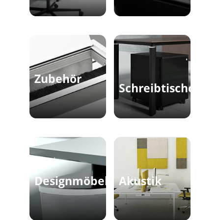
Zubehör
Schreibtischconta
Designmöbel
Akustik