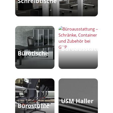
Schreibtische
Büroausstattung
Bürotische
USM Haller
Bürostühle