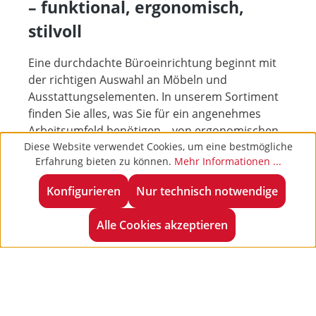
– funktional, ergonomisch,
stilvoll
Eine durchdachte Büroeinrichtung beginnt mit
der richtigen Auswahl an Möbeln und
Ausstattungselementen. In unserem Sortiment
finden Sie alles, was Sie für ein angenehmes
Arbeitsumfeld benötigen – von ergonomischen
Diese Website verwendet Cookies, um eine bestmögliche
Bürostühlen bis hin zu modernen
Erfahrung bieten zu können.
Mehr Informationen ...
Stauraumlösungen.
Konfigurieren
Nur technisch notwendige
Ob Sie ein einzelnes Büro, offene
Arbeitsbereiche oder Ihren Wartebereich
Alle Cookies akzeptieren
gestalten möchten - wir bieten Ihnen
hochwertige und funktionale Lösungen, die sich
perfekt an Ihre Bedürfnisse anpassen. Lassen Sie
sich inspirieren und entdecken Sie, wie Sie Ihr
Büro optimal einrichten können!