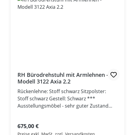
RH Bürodrehstuhl mit Armlehnen -
Modell 3122 Axia 2.2
Rückenlehne: Stoff schwarz Sitzpolster:
Stoff schwarz Gestell: Schwarz ***
Ausstellungsmöbel - sehr guter Zustand
***
Regulärer Preis:
675,00 €
Preise exkl. MwSt. zzgl. Versandkosten