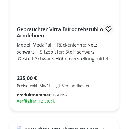
Gebrauchter Vitra Bürodrehstuhl ohne
Armlehnen
Modell MedaPal Rückenlehne: Netz
schwarz Sitzpolster: Stoff schwarz
Gestell: Schwarz- Höhenverstellung mittels
Gasfeder- Arretierung der Rückenlehne in
vorderer Position- Anlehndruck der
Regulärer Preis:
225,00 €
Rückenlehne individuell einstellbar-
Preise exkl. MwSt. zzgl. Versandkosten
Gebrauchtmöbel -
Produktnummer:
GSD492
Verfügbar:
12 Stück