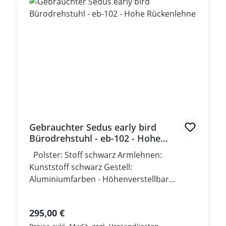
Gebrauchter Sedus early bird
Bürodrehstuhl - eb-102 - Hohe
Rückenlehne
Polster: Stoff schwarz Armlehnen:
Kunststoff schwarz Gestell:
Aluminiumfarben - Höhenverstellbar
mittels Gasfeder - Armlehnen in der Höhe
und Tiefe verstellbar - Synchronmechanik
Regulärer Preis:
295,00 €
mit manueller Federkrafteinstellung -