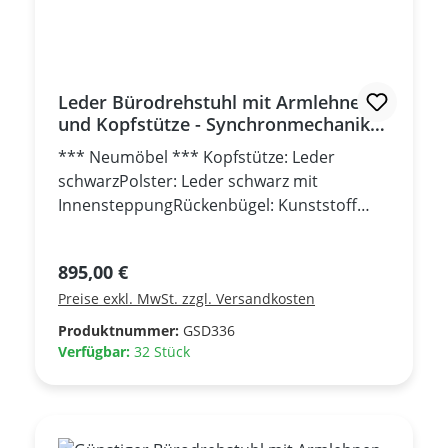
Leder Bürodrehstuhl mit Armlehnen
und Kopfstütze - Synchronmechanik
mit automatischer
*** Neumöbel *** Kopfstütze: Leder
Federkrafteinstellung
schwarzPolster: Leder schwarz mit
InnensteppungRückenbügel: Kunststoff
grauGestell: Aluminium poliert | Rollen:
Gebremst weich Höhenverstellbar mittels
Regulärer Preis:
895,00 €
GasfederSitztiefenverstellung 60
Preise exkl. MwSt. zzgl. Versandkosten
mm Synchronmechanik mit automatischer
Federkrafteinstellung Rückenlehne in
Produktnummer:
GSD336
senkrechter Position
Verfügbar:
32 Stück
arretierbar Lordosenstütze in Höhe und
Tiefe verstellbar Armlehnen
höhenverstellbar 80 mm | Armauflagen
tiefen- und breitenverstellbar