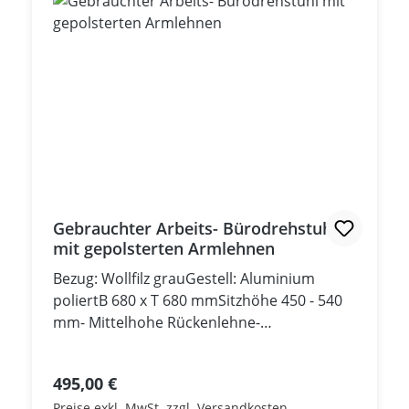
Gebrauchter Arbeits- Bürodrehstuhl
mit gepolsterten Armlehnen
Bezug: Wollfilz grauGestell: Aluminium
poliertB 680 x T 680 mmSitzhöhe 450 - 540
mm- Mittelhohe Rückenlehne-
Höhenverstellung mittels Gasfeder-
Synchronmechanik- Härtegradeinstellung
Regulärer Preis:
495,00 €
der Rückenlehne- Arretierung der
Preise exkl. MwSt. zzgl. Versandkosten