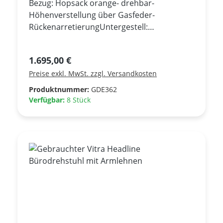
Bezug: Hopsack orange- drehbar-
Höhenverstellung über Gasfeder-
RückenarretierungUntergestell:
VerchromtArmlehnen Verchromt- Neupreis
ca. Euro 3.065,00 -*** Gebrauchtmöbel,
Regulärer Preis:
1.695,00 €
sehr guter Zustand ***
Preise exkl. MwSt. zzgl. Versandkosten
Produktnummer:
GDE362
Verfügbar:
8 Stück