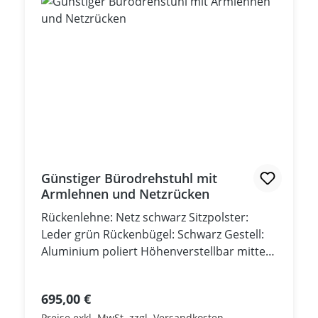
Günstiger Bürodrehstuhl mit
Armlehnen und Netzrücken
Rückenlehne: Netz schwarz Sitzpolster:
Leder grün Rückenbügel: Schwarz Gestell:
Aluminium poliert Höhenverstellbar mittels
GasfederSchiebesitz und
SitzneigeverstellungRückenlehne in 4
Regulärer Preis:
695,00 €
Positionen arretierbarRückhaltekraft der
Preise exkl. MwSt. zzgl. Versandkosten