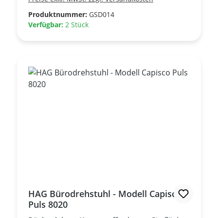
schwarz gepulvert Synchronmechanik
Sitztiefenverstellung Tiefenfederung ***
Produktnummer:
GSD014
Gebrauchtmöbel, sehr guter Zustand ***
Verfügbar:
2 Stück
UVP des Herstellers: ca. Euro 1.650,00
HAG Bürodrehstuhl - Modell Capisco
Puls 8020