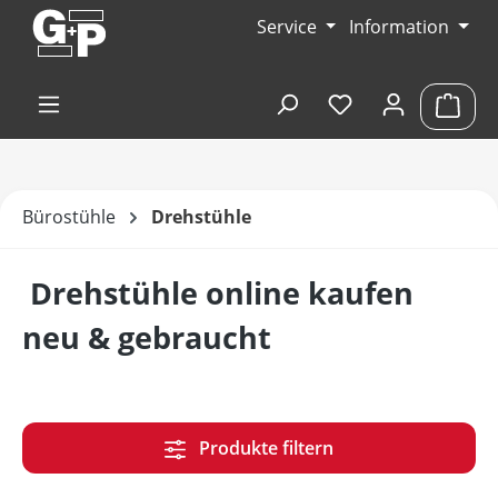
Zum Hauptinhalt springen
Service
Information
Du hast 0 Produk
Ware
Bürostühle
Drehstühle
Drehstühle online kaufen
neu & gebraucht
Produkte filtern