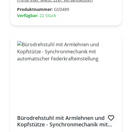
Rückenlehne einstellbarLumbalstütze in der
Höhe und Tiefe einstellbarArmlehnen
Produktnummer:
GSD489
höhenverstellbarArmauflagen tiefen- und
Verfügbar:
22 Stück
breitenverstellbar ++Unbenutzter
Warenrückläufer ++ Eine Nachbestellung ist
jederzeit möglich.
Bürodrehstuhl mit Armlehnen und
Kopfstütze - Synchronmechanik mit
automatischer Federkrafteinstellung