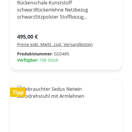
Rückenschale Kunststoff
schwarzRückenlehne Netzbezug
schwarzSitzpolster Stoffbezug
schwarzArmlehnen höhenverstellbar -
Softgrip - schwarzSitztiefen- und
Regulärer Preis:
495,00 €
RückenhöhenverstellungAuto-
Preise exkl. MwSt. zzgl. Versandkosten
Synchronmechanik mit zusätzlicher
FeinjustierungNeigungswinkel der
Produktnummer:
GSD485
Rückenlehne in 3 Positionen
Verfügbar:
106 Stück
begrenzbarSitzhöhenverstellung durch
SicherheitsgasliftKunststofffußkreuz
schwarzRollen für Teppichböden -
schwarz*** Unbenutzter Warenrückläufer
Tipp
***