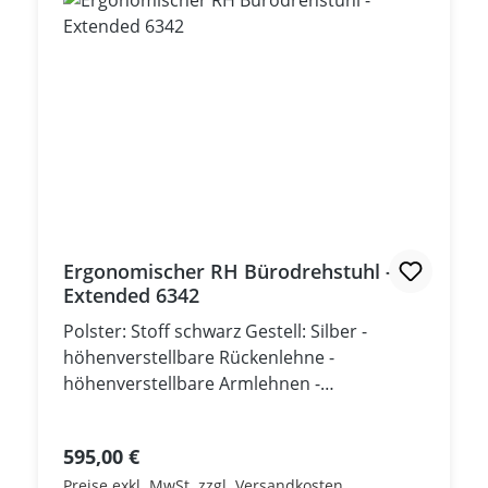
Ergonomischer RH Bürodrehstuhl -
Extended 6342
Polster: Stoff schwarz Gestell: Silber -
höhenverstellbare Rückenlehne -
höhenverstellbare Armlehnen -
Armauflagen in der Tiefe verstellbar -
Sitztiefenverstellung ***
Regulärer Preis:
595,00 €
Ausstellungsmöbel, sehr guter Zustand! ***
Preise exkl. MwSt. zzgl. Versandkosten