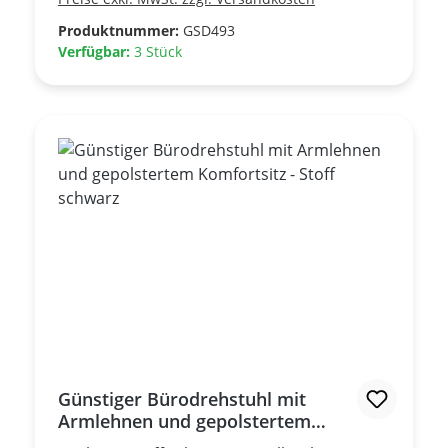
Rückenlehne in 4 Positionen-
Gebrauchtmöbel - guter Zustand -
Produktnummer:
GSD493
Verfügbar:
3 Stück
Günstiger Bürodrehstuhl mit
Armlehnen und gepolstertem
Komfortsitz - Stoff schwarz