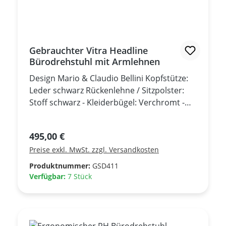
Gebrauchter Vitra Headline
Bürodrehstuhl mit Armlehnen
Design Mario & Claudio Bellini Kopfstütze:
Leder schwarz Rückenlehne / Sitzpolster:
Stoff schwarz - Kleiderbügel: Verchromt -
Synchronmechanik - individuelle
Gewichtsregulierung - Rückenlehne in
Regulärer Preis:
495,00 €
aufrechter Position arretierbar -
Preise exkl. MwSt. zzgl. Versandkosten
Sitzhöhenverstellung - Sitztiefenverstellung
- höhenverstellbare Armlehnen -
Produktnummer:
GSD411
Armauflagen: Kunststoff schwarz
Verfügbar:
7 Stück
Untergestell und Rückgrat: Kunststoff
schwarz - Gebrauchtmöbel - sehr guter
Zustand -