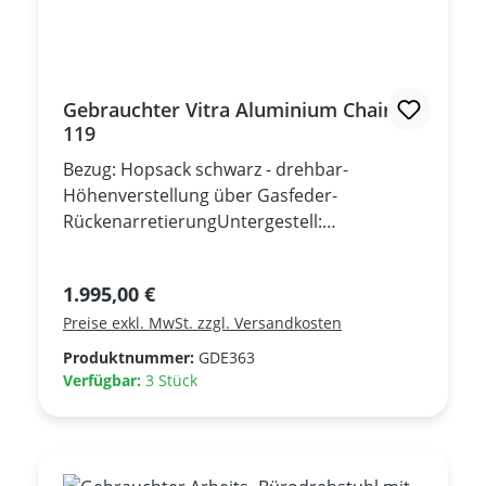
Gebrauchter Vitra Aluminium Chair EA
119
Bezug: Hopsack schwarz - drehbar-
Höhenverstellung über Gasfeder-
RückenarretierungUntergestell:
VerchromtArmlehnen Verchromt- Neupreis
ca. Euro 3.675,00 -*** Gebrauchtmöbel,
Regulärer Preis:
1.995,00 €
sehr guter Zustand ***
Preise exkl. MwSt. zzgl. Versandkosten
Produktnummer:
GDE363
Verfügbar:
3 Stück