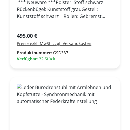
*** Neuware ***Polster: Stoff schwarz
Rückenbügel: Kunststoff grauGestell:
Kunststoff schwarz | Rollen: Gebremst
weich Höhenverstellbar mittels
GasfederSitztiefenverstellung 60
Regulärer Preis:
495,00 €
mmSynchronmechanik mit automatischer
Preise exkl. MwSt. zzgl. Versandkosten
Federkrafteinstellung Rückenlehne in
senkrechter Position
Produktnummer:
GSD337
arretierbarLordosenstütze in Höhe und
Verfügbar:
32 Stück
Tiefe verstellbarArmlehnen
höhenverstellbar 80 mm | Armauflagen
tiefen- und breitenverstellbar