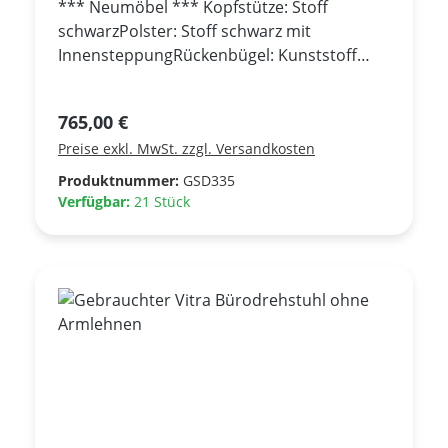
*** Neumöbel *** Kopfstütze: Stoff
schwarzPolster: Stoff schwarz mit
InnensteppungRückenbügel: Kunststoff
grauGestell: Aluminium poliert | Rollen:
Gebremst weich Höhenverstellbar mittels
Regulärer Preis:
765,00 €
Gasfeder Sitztiefenverstellung 60
Preise exkl. MwSt. zzgl. Versandkosten
mm Synchronmechanik mit automatischer
Federkrafteinstellung Rückenlehne in
Produktnummer:
GSD335
senkrechter Position arretierbar -
Verfügbar:
21 Stück
Lordosenstütze in Höhe und Tiefe
verstellbar Armlehnen höhenverstellbar 80
mm | Armauflagen tiefen- und
breitenverstellbar