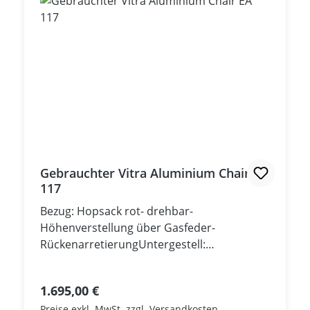
Gebrauchter Vitra Aluminium Chair EA
117
Bezug: Hopsack rot- drehbar-
Höhenverstellung über Gasfeder-
RückenarretierungUntergestell:
VerchromtArmlehnen Verchromt- Neupreis
ca. Euro 3.065,00 -*** Gebrauchtmöbel,
Regulärer Preis:
1.695,00 €
sehr guter Zustand ***
Preise exkl. MwSt. zzgl. Versandkosten