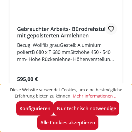
Gebrauchter Arbeits- Bürodrehstuhl
mit gepolsterten Armlehnen
Bezug: Wollfilz grauGestell: Aluminium
poliertB 680 x T 680 mmSitzhöhe 450 - 540
mm- Hohe Rückenlehne- Höhenverstellung
mittels Gasfeder- Synchronmechanik-
Härtegradeinstellung der Rückenlehne-
Regulärer Preis:
595,00 €
Arretierung der Rückenlehne in 4
Preise exkl. MwSt. zzgl. Versandkosten
Positionen- Gebrauchtmöbel - guter
Diese Website verwendet Cookies, um eine bestmögliche
Zustand -
Erfahrung bieten zu können.
Mehr Informationen ...
Produktnummer:
GSD494
Verfügbar:
2 Stück
Konfigurieren
Nur technisch notwendige
Alle Cookies akzeptieren