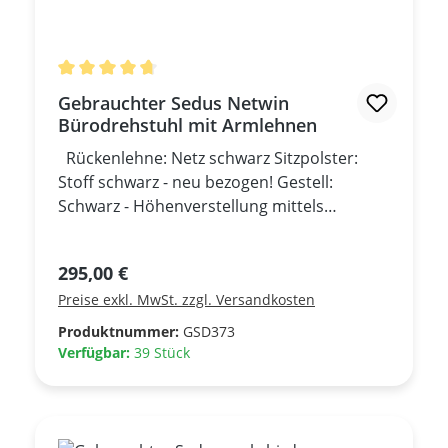
Durchschnittliche Bewertung von 4.75 von 5 Sterne
Gebrauchter Sedus Netwin
Bürodrehstuhl mit Armlehnen
Rückenlehne: Netz schwarz Sitzpolster:
Stoff schwarz - neu bezogen! Gestell:
Schwarz - Höhenverstellung mittels
Gasfeder - Armlehnen in der Höhe
verstellbar - Lordosenstütze in der Höhe
Regulärer Preis:
295,00 €
verstellbar - Synchronmechanik mit
Preise exkl. MwSt. zzgl. Versandkosten
einstellbarer Rückhaltekraft - Rückenlehne
in drei Positionen arretierbar -
Produktnummer:
GSD373
Sitztiefenverstellung *** Gebrauchtmöbel,
Verfügbar:
39 Stück
sehr guter Zustand! ***