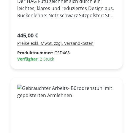
Der HAG Futu zeichnet sich durch ein
leichtes, klares und reduziertes Design aus.
Rückenlehne: Netz schwarz Sitzpolster: Stoff
schwarz Gestell: Schwarz ***
Ausstellungsmöbel - sehr guter Zustand
Regulärer Preis:
445,00 €
***
Preise exkl. MwSt. zzgl. Versandkosten
Produktnummer:
GSD468
Verfügbar:
2 Stück