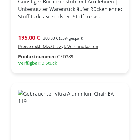
Günstiger Bürodrehstuhl mit Armlehnen |
Unbenutzter Warenrückläufer Rückenlehne:
Stoff türkis Sitzpolster: Stoff türkis
Armlehnen: Kunststoff hellgrau - nicht
verstellbar Fußkreuz: Kunststoff hellgrau
Verkaufspreis:
195,00 €
Regulärer Preis:
Rollen: Hellgrau - gebremst weich
300,00 €
(35% gespart)
Ausführung: Synchronmechanik mit
Preise exkl. MwSt. zzgl. Versandkosten
automatischer Federkrafteinstellung
Produktnummer:
GSD389
Verfügbar:
3 Stück