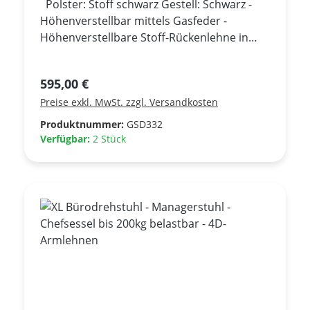
Polster: Stoff schwarz Gestell: Schwarz -
Höhenverstellbar mittels Gasfeder -
Höhenverstellbare Stoff-Rückenlehne in
drei Positionen arretierbar - Komfortsitz -
Höhen-, breiten- und tiefenverstellbare
Regulärer Preis:
595,00 €
Armlehnen - Arretierbare 4D Auflagen -
Preise exkl. MwSt. zzgl. Versandkosten
Synchronmechanik mit automatischer
Federkrafteinstellung und
Produktnummer:
GSD332
Sitztiefenverstellung - Schwarzes Kunststoff
Verfügbar:
2 Stück
Design Fußkreuz - Multifunktionelle
Doppelrollen 60 mm +++Neuware+++ Eine
Nachbestellung ist jederzeit möglich.