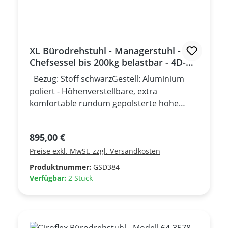
XL Bürodrehstuhl - Managerstuhl -
Chefsessel bis 200kg belastbar - 4D-
Armlehnen
Bezug: Stoff schwarzGestell: Aluminium
poliert - Höhenverstellbare, extra
komfortable rundum gepolsterte hohe
Rückenlehne - Tiefenverstellbare
Lordosenstütze - 4D-Armlehnen - in der
Regulärer Preis:
895,00 €
Höhe, Tiefe und Breite verstellbar +
Preise exkl. MwSt. zzgl. Versandkosten
schwenkbar - Komfortsitz durch extra
starke Polsterung - Höhen- und
Produktnummer:
GSD384
Breitenverstellbare Armlehnen -
Verfügbar:
2 Stück
Synchronmechanik mit autom.
Federkrafteinstellung - Sitztiefenverstellung
6 cm - Multifunktionelle Doppelrollen - Max.
Belastbarkeit: 200 kg Auf diesem XL-