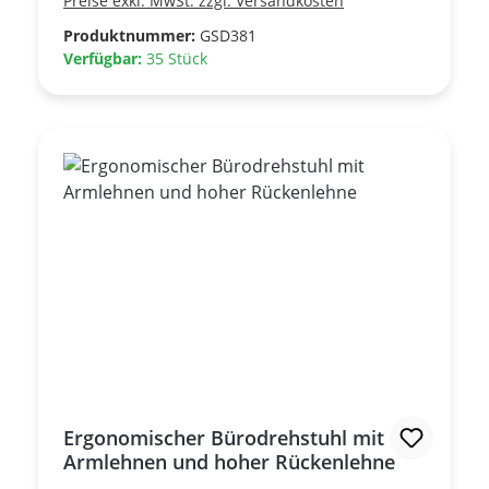
Preise exkl. MwSt. zzgl. Versandkosten
Rückenlehne in drei Positionen arretierbar -
Höhenverstellbare Lordosenstütze
Produktnummer:
GSD381
+++Gebrauchtmöbel+++
Verfügbar:
35 Stück
Ergonomischer Bürodrehstuhl mit
Armlehnen und hoher Rückenlehne