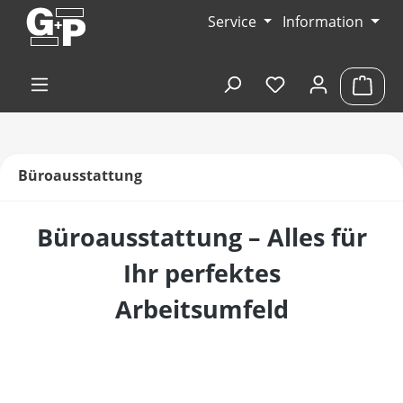
Zum Hauptinhalt springen
Service
Information
Du hast 0 Produk
Ware
Büroausstattung
Büroausstattung – Alles für
Ihr perfektes
Arbeitsumfeld