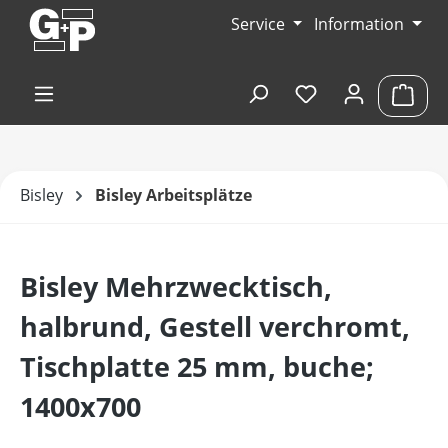
Zum Hauptinhalt springen
Service
Information
Du hast 0 Produk
Ware
Bisley
Bisley Arbeitsplätze
Bisley Mehrzwecktisch,
halbrund, Gestell verchromt,
Tischplatte 25 mm, buche;
1400x700