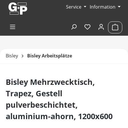
Zum Hauptinhalt springen
Service
Information
Du hast 0 Produk
Ware
Bisley
Bisley Arbeitsplätze
Bisley Mehrzwecktisch,
Trapez, Gestell
pulverbeschichtet,
aluminium-ahorn, 1200x600