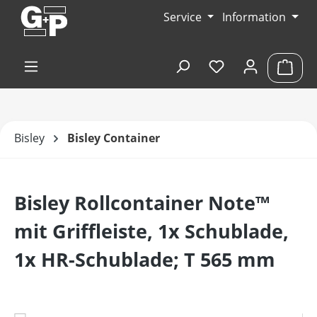
Zum Hauptinhalt springen
Service
Information
Du hast 0 Produk
Ware
Bisley
Bisley Container
Bisley Rollcontainer Note™
mit Griffleiste, 1x Schublade,
1x HR-Schublade; T 565 mm