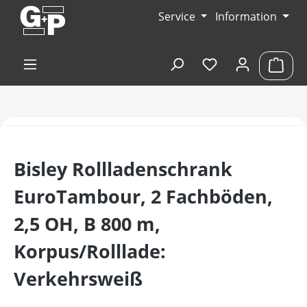
Zum Hauptinhalt springen
Service
Information
Du hast 0 Produk
Ware
Bisley Rollladenschrank
EuroTambour, 2 Fachböden,
2,5 OH, B 800 m,
Korpus/Rolllade:
Verkehrsweiß