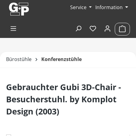
Zum Hauptinhalt springen
Service
Information
Du hast 0 Produk
Ware
Bürostühle
Konferenzstühle
Gebrauchter Gubi 3D-Chair -
Besucherstuhl. by Komplot
Design (2003)