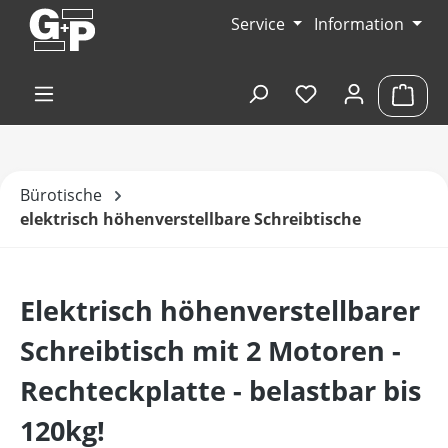
Zum Hauptinhalt springen
Service
Information
Du hast 0 Produk
Ware
Bürotische
elektrisch höhenverstellbare Schreibtische
Elektrisch höhenverstellbarer
Schreibtisch mit 2 Motoren -
Rechteckplatte - belastbar bis
120kg!