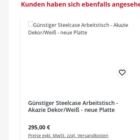
Produktgalerie überspringen
Kunden haben sich ebenfalls angeseh
Günstiger Steelcase Arbeitstisch -
Akazie Dekor/Weiß - neue Platte
Regulärer Preis:
295,00 €
Preise exkl. MwSt. zzgl. Versandkosten