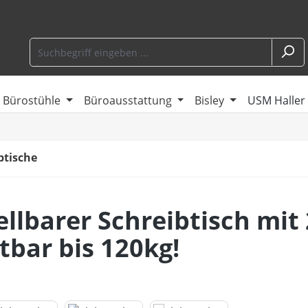
Bürostühle
Büroausstattung
Bisley
USM Haller
btische
llbarer Schreibtisch mit
tbar bis 120kg!