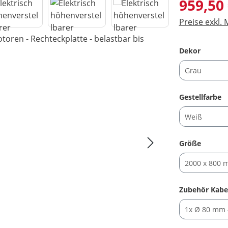
Regulärer Pre
959,50
Preise exkl.
auswäh
Dekor
a
Gestellfarbe
auswäh
Größe
Zubehör Kabe