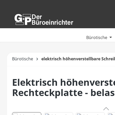
m Hauptinhalt springen
Zur Suche springen
Zur Hauptnavigation springen
Bürotische
Bürotische
elektrisch höhenverstellbare Schrei
Elektrisch höhenverste
Rechteckplatte - belas