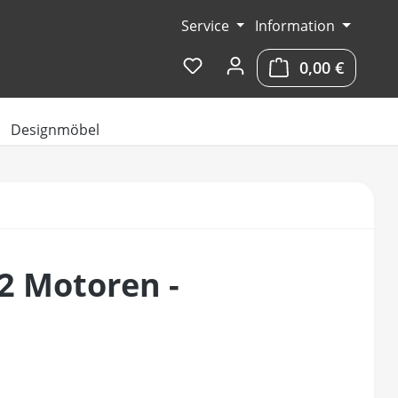
Service
Information
Du hast 0 Produkte auf dem 
0,00 €
Warenko
Designmöbel
 2 Motoren -