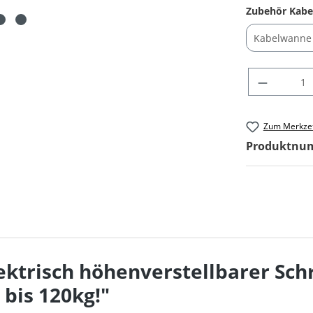
Zubehör Kab
Produkt Anza
Zum Merkzet
Produktnu
ktrisch höhenverstellbarer Schr
 bis 120kg!"