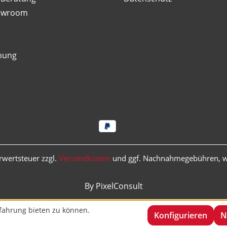
owroom
nung
hrwertsteuer zzgl.
Versandkosten
und ggf. Nachnahmegebühren, w
By PixelConsult
fahrung bieten zu können.
Konfigurieren
N