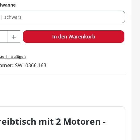
auswählen
elwanne
hl: Gib den gewünschten Wert ein oder benutze die Schaltf
In den Warenkorb
tel hinzufügen
mmer:
SW10366.163
eibtisch mit 2 Motoren -