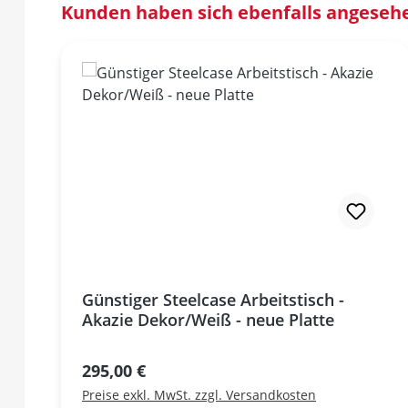
Produktgalerie überspringen
Kunden haben sich ebenfalls angeseh
Günstiger Steelcase Arbeitstisch -
Akazie Dekor/Weiß - neue Platte
Regulärer Preis:
295,00 €
Preise exkl. MwSt. zzgl. Versandkosten