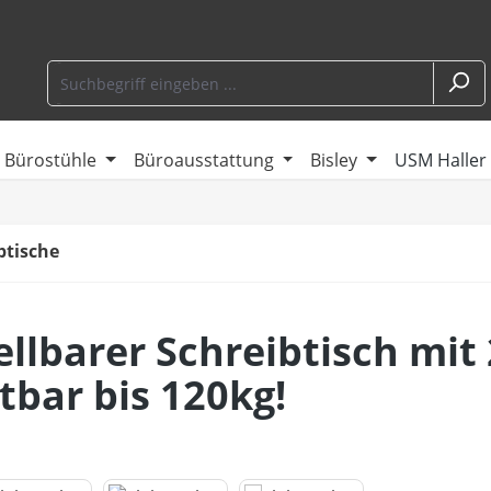
Bürostühle
Büroausstattung
Bisley
USM Haller
btische
llbarer Schreibtisch mit
tbar bis 120kg!