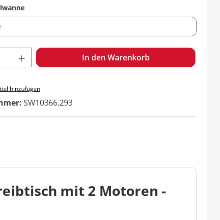
auswählen
elwanne
hl: Gib den gewünschten Wert ein oder benutze die Schaltf
In den Warenkorb
tel hinzufügen
mmer:
SW10366.293
eibtisch mit 2 Motoren -