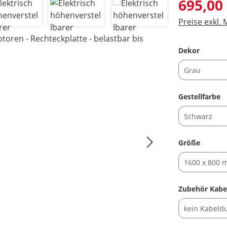
Regulärer Pre
695,00
Preise exkl.
auswäh
Dekor
a
Gestellfarbe
auswäh
Größe
Zubehör Kabe