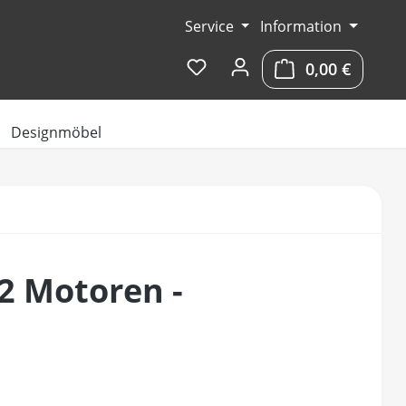
Service
Information
Du hast 0 Produkte auf dem 
0,00 €
Warenko
Designmöbel
 2 Motoren -