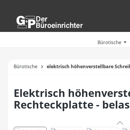
m Hauptinhalt springen
Zur Suche springen
Zur Hauptnavigation springen
Bürotische
Bürotische
elektrisch höhenverstellbare Schrei
Elektrisch höhenverste
Rechteckplatte - belas