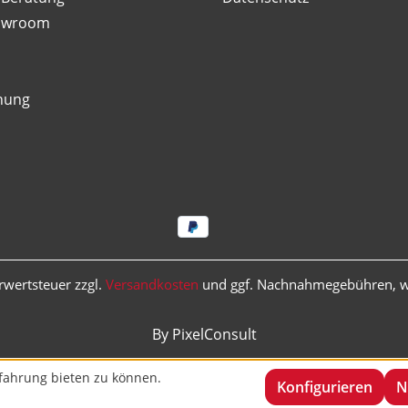
owroom
nung
hrwertsteuer zzgl.
Versandkosten
und ggf. Nachnahmegebühren, w
By PixelConsult
fahrung bieten zu können.
Konfigurieren
N