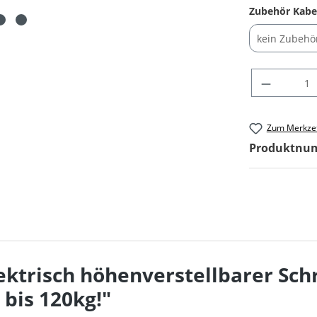
Zubehör Kab
Produkt Anza
Zum Merkzet
Produktnu
ktrisch höhenverstellbarer Schr
 bis 120kg!"