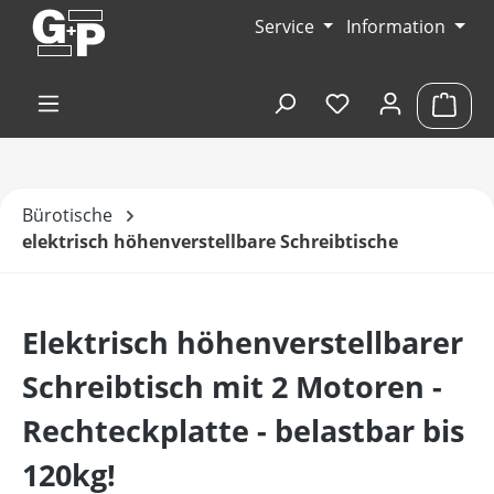
Zum Hauptinhalt springen
Service
Information
Du hast 0 Produk
Ware
Bürotische
elektrisch höhenverstellbare Schreibtische
Elektrisch höhenverstellbarer
Schreibtisch mit 2 Motoren -
Rechteckplatte - belastbar bis
120kg!