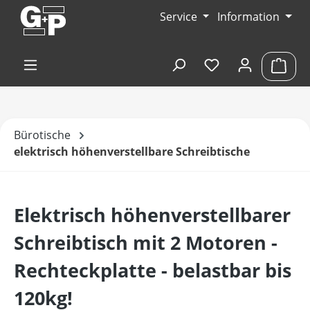
Zum Hauptinhalt springen
Service
Information
Du hast 0 Produk
Ware
Bürotische
elektrisch höhenverstellbare Schreibtische
Elektrisch höhenverstellbarer
Schreibtisch mit 2 Motoren -
Rechteckplatte - belastbar bis
120kg!