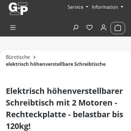
Zum Hauptinhalt springen
Service
Information
Du hast 0 Produk
Ware
Bürotische
elektrisch höhenverstellbare Schreibtische
Elektrisch höhenverstellbarer
Schreibtisch mit 2 Motoren -
Rechteckplatte - belastbar bis
120kg!