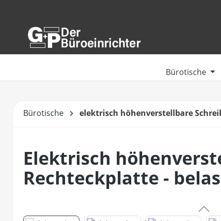
m Hauptinhalt springen
Zur Suche springen
Zur Hauptnavigation springen
Bürotische
Bürotische
elektrisch höhenverstellbare Schrei
Elektrisch höhenverste
Rechteckplatte - belas