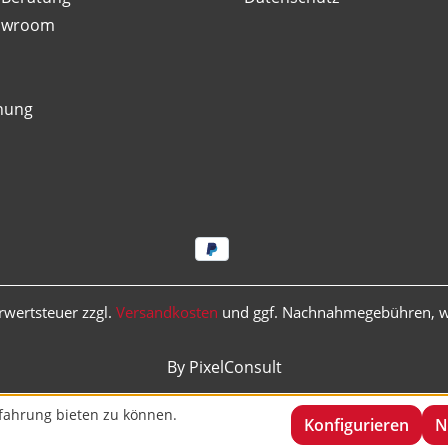
owroom
nung
hrwertsteuer zzgl.
Versandkosten
und ggf. Nachnahmegebühren, w
By PixelConsult
fahrung bieten zu können.
Konfigurieren
N