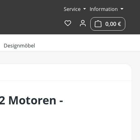
Service
Information
Du hast 0 Produkte auf dem 
0,00 €
Warenko
Designmöbel
 2 Motoren -