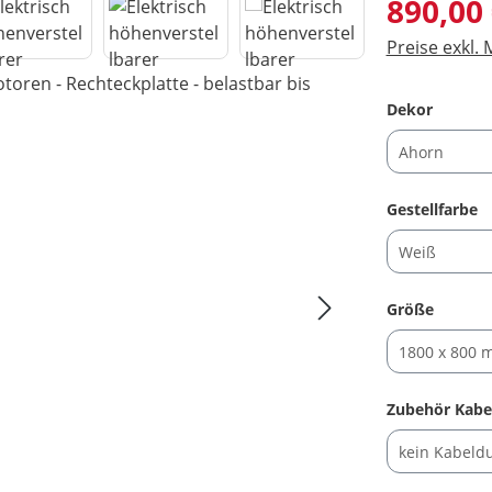
Regulärer Pre
890,00
Preise exkl.
auswäh
Dekor
a
Gestellfarbe
auswäh
Größe
Zubehör Kabe