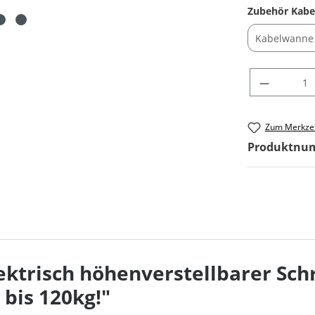
Zubehör Kab
Produkt Anza
Zum Merkzet
Produktnu
ktrisch höhenverstellbarer Schr
 bis 120kg!"