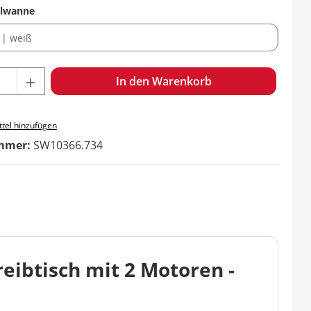
auswählen
elwanne
hl: Gib den gewünschten Wert ein oder benutze die Schaltf
In den Warenkorb
tel hinzufügen
mmer:
SW10366.734
eibtisch mit 2 Motoren -