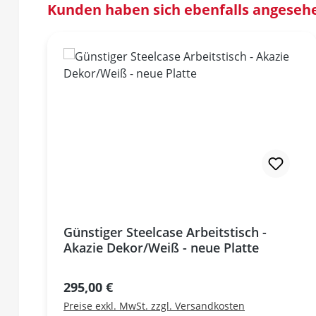
Produktgalerie überspringen
Kunden haben sich ebenfalls angeseh
Günstiger Steelcase Arbeitstisch -
Akazie Dekor/Weiß - neue Platte
Regulärer Preis:
295,00 €
Preise exkl. MwSt. zzgl. Versandkosten