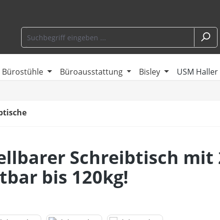
Bürostühle
Büroausstattung
Bisley
USM Haller
btische
llbarer Schreibtisch mit
tbar bis 120kg!