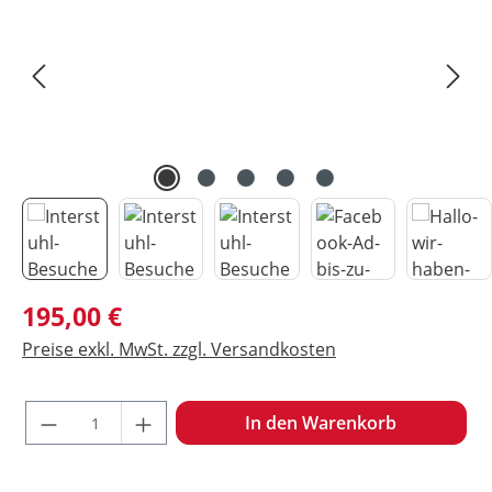
Regulärer Preis:
195,00 €
Preise exkl. MwSt. zzgl. Versandkosten
Produkt Anzahl: Gib den gewünschten Wert ein oder benu
In den Warenkorb