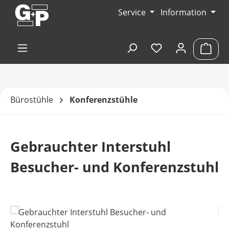
Zum Hauptinhalt springen
Service
Information
Du hast 0 Produk
Ware
Bürostühle
Konferenzstühle
Gebrauchter Interstuhl
Besucher- und Konferenzstuhl
Bildergalerie überspringen