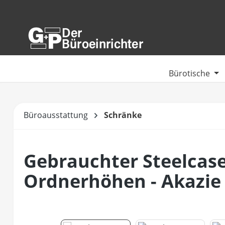
m Hauptinhalt springen
Zur Suche springen
Zur Hauptnavigation springen
Bürotische
Büroausstattung
Schränke
Gebrauchter Steelcase
Ordnerhöhen - Akazie