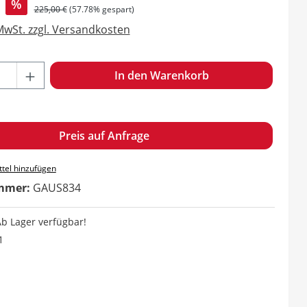
s:
%
Regulärer Preis:
225,00 €
(57.78% gespart)
 MwSt. zzgl. Versandkosten
hl: Gib den gewünschten Wert ein oder benutze die Schaltf
In den Warenkorb
Preis auf Anfrage
tel hinzufügen
mmer:
GAUS834
b Lager verfügbar!
1