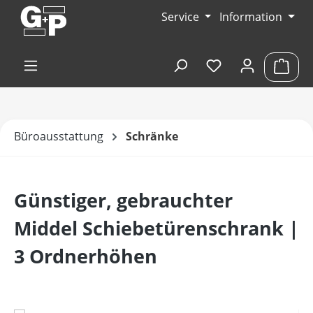
Zum Hauptinhalt springen
Service
Information
Du hast 0 Produk
Ware
Büroausstattung
Schränke
Günstiger, gebrauchter
Middel Schiebetürenschrank |
3 Ordnerhöhen